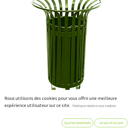
Nous utilisons des cookies pour vous offrir une meilleure
expérience utilisateur sur ce site.
Politique relative aux cookies
Corbeille d'extérieur Tulipe -
seau amovible - 65 litres
Que les essentiels
Je suis d'accord