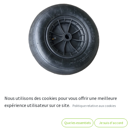
Nous utilisons des cookies pour vous offrir une meilleure
Roue pour Brouette
expérience utilisateur sur ce site.
Politique relative aux cookies
Corps de roue en polypropylène noir. Bandage pneumatique à
Que les essentiels
Je suis d'accord
profil ligné. Moyeu équipé de roulements à rouleaux. Capacité
de charge de 200kg. Cette roue est vendue à l’unité !