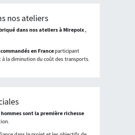
s nos ateliers
riqué dans nos ateliers à Mirepoix
,
t
commandés en France
participant
t à la diminution du coût des transports.
ciales
 hommes sont la première richesse
tion.
nfiance dans le projet et les objectifs de