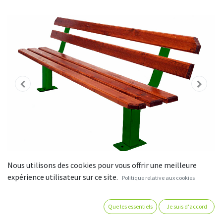
Nous utilisons des cookies pour vous offrir une meilleure
expérience utilisateur sur ce site.
Politique relative aux cookies
Que les essentiels
Je suis d'accord
Banc fer et bois - pied central -