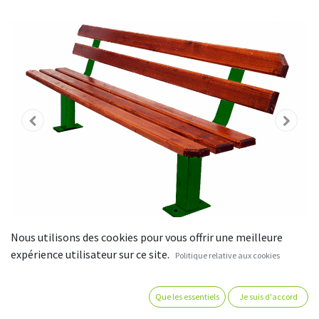
Nous utilisons des cookies pour vous offrir une meilleure
expérience utilisateur sur ce site.
Politique relative aux cookies
Que les essentiels
Je suis d'accord
Banc fer et bois - pied central -