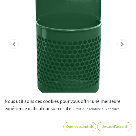
Nous utilisons des cookies pour vous offrir une meilleure
expérience utilisateur sur ce site.
Politique relative aux cookies
Corbeille d'extérieur acier demi-
Que les essentiels
Je suis d'accord
ronde décorative