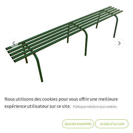
Nous utilisons des cookies pour vous offrir une meilleure
expérience utilisateur sur ce site.
Politique relative aux cookies
Banquette "Square" en fer pour
Que les essentiels
Je suis d'accord
jardin