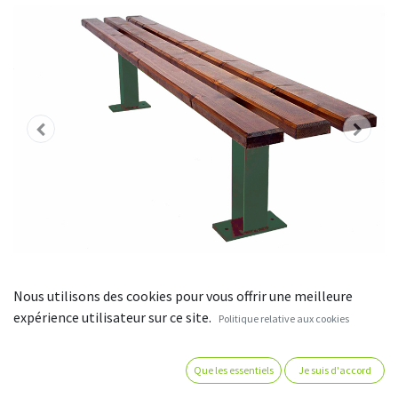
Nous utilisons des cookies pour vous offrir une meilleure
expérience utilisateur sur ce site.
Politique relative aux cookies
Banquette - bois pin du nord -
Que les essentiels
Je suis d'accord
longueur 195 cm