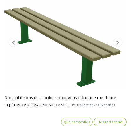
Nous utilisons des cookies pour vous offrir une meilleure
expérience utilisateur sur ce site.
Politique relative aux cookies
Banquette - bois autoclave -
Que les essentiels
Je suis d'accord
longueur 195 cm