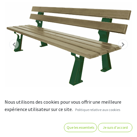
Nous utilisons des cookies pour vous offrir une meilleure
expérience utilisateur sur ce site.
Politique relative aux cookies
Banc rustique - bois autoclave -
Que les essentiels
Je suis d'accord
longueur 195 cm