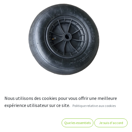
Nous utilisons des cookies pour vous offrir une meilleure
Roue pour Brouette
expérience utilisateur sur ce site.
Politique relative aux cookies
Corps de roue en polypropylène noir. Bandage pneumatique à
Que les essentiels
Je suis d'accord
profil ligné. Moyeu équipé de roulements à rouleaux. Capacité
de charge de 200kg. Cette roue est vendue à l’unité !